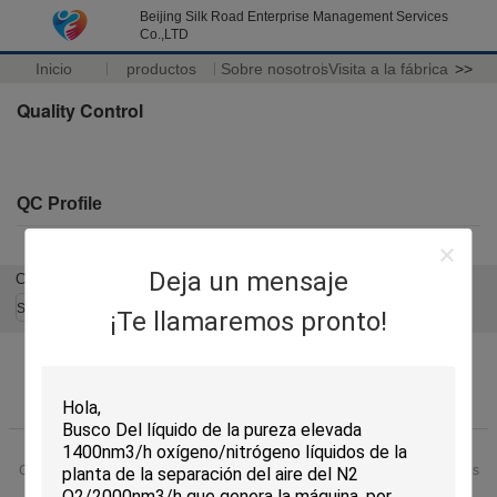
Beijing Silk Road Enterprise Management Services
Co.,LTD
Inicio
productos
Sobre nosotros
Visita a la fábrica
>>
Quality Control
QC Profile
Deja un mensaje
Cambie la lengua
Spanish
¡Te llamaremos pronto!
Inicio
|
Sobre nosotros
|
contáctenos
|
Mapa del Sitio
|
Privacy Policy
Visión de escritorio
Copyright © 2015 - 2025 Beijing Silk Road Enterprise Management Services
Co.,LTD.