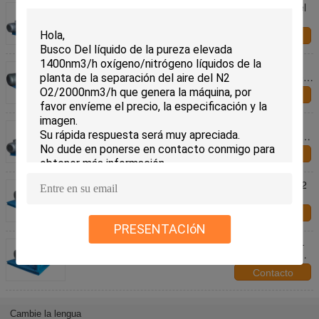
L./h industrial 0.02-1.6MPa de la bomba 5-1200 del
nitrógeno líquido del equipo del gas del NH3 del
color azul LC2H4
Contacto
Flujo grande LCO2/color industrial del azul de la
bomba del líquido criogénico del equipo del gas del
GASERO
Contacto
Bomba industrial azul 5-6000L/h del líquido
criogénico del dióxido de carbono del equipo del gas
del color Lo2
Contacto
bomba refrigerante líquida industrial del equipo Lo2
del gas 1-10000L/h
Contacto
PRESENTACIóN
Equipo industrial del gas del GASERO del color 25-
100mpa de Custmozied de la bomba ultra de alta
presión del líquido criogénico
Contacto
Cambie la lengua