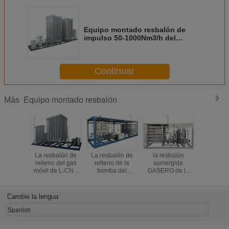
Equipo montado resbalón de
impulso 50-1000Nm3/h del
vaporizador de la presión
Continuar
Equipo montado resbalón
Más
La resbalón de
La resbalón de
la resbalón
La resba
relleno del gas
relleno de la
sumergida
alta pres
móvil de L-CNG
bomba del
GASERO de la
GASERO 
montó el equipo
GASERO montó
bomba de los
bomba mo
500-5000Nm3/h
el equipo con la
250M montó el
equipo 2
operación simple
equipo 0.02-
1000
Cambie la lengua
5-60m3/h
1.2MPa 20-
40M3/H
Spanish