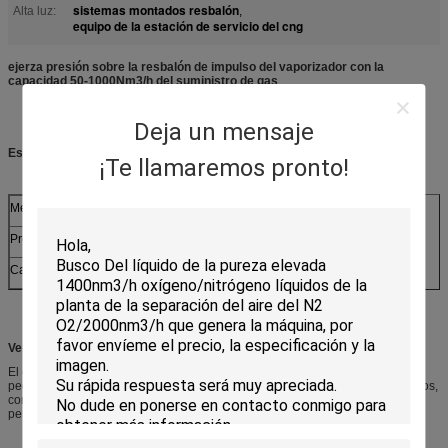
sistemas montados resbalón
Alta luz:
,
equipo de la estación de servicio del cng
ejerza presión sobre la resbalón de impulso del vaporizador con la
capacidad 50-1000Nm3/h del suministro de gas
Deja un mensaje
Especificaciones:
¡Te llamaremos pronto!
Medio de funcionamiento
GASERO
Presión de funcionamiento
20-70MPa
Capacidad del suministro de gas
50-10000Nm3/h
Ventaja competitiva:
El equipo montado resbalón del GASERO tiene las ventajas del tamaño
pequeñas, del punto bajo de la inversión, de la elevación y del transporte altos,
convenientes, operación simple de la modularidad, en el cortocircuito del
período de la instalación del sitio, y la gama etc. ancho del uso.