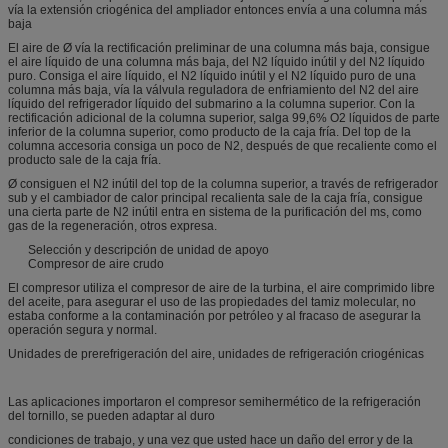
vía la extensión criogénica del ampliador entonces envía a una columna más
baja
El aire de Ø vía la rectificación preliminar de una columna más baja, consigue
el aire líquido de una columna más baja, del N2 líquido inútil y del N2 líquido
puro. Consiga el aire líquido, el N2 líquido inútil y el N2 líquido puro de una
columna más baja, vía la válvula reguladora de enfriamiento del N2 del aire
líquido del refrigerador líquido del submarino a la columna superior. Con la
rectificación adicional de la columna superior, salga 99,6% O2 líquidos de parte
inferior de la columna superior, como producto de la caja fría. Del top de la
columna accesoria consiga un poco de N2, después de que recaliente como el
producto sale de la caja fría.
Ø consiguen el N2 inútil del top de la columna superior, a través de refrigerador
sub y el cambiador de calor principal recalienta sale de la caja fría, consigue
una cierta parte de N2 inútil entra en sistema de la purificación del ms, como
gas de la regeneración, otros expresa.
Selección y descripción de unidad de apoyo
Compresor de aire crudo
El compresor utiliza el compresor de aire de la turbina, el aire comprimido libre
del aceite, para asegurar el uso de las propiedades del tamiz molecular, no
estaba conforme a la contaminación por petróleo y al fracaso de asegurar la
operación segura y normal.
Unidades de prerefrigeración del aire, unidades de refrigeración criogénicas
Las aplicaciones importaron el compresor semihermético de la refrigeración
del tornillo, se pueden adaptar al duro
condiciones de trabajo, y una vez que usted hace un daño del error y de la