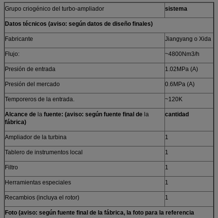
Grupo criogénico del turbo-ampliador
sistema
Datos técnicos (aviso: según datos de diseño finales)
Fabricante
Jiangyang o Xida
Flujo:
~4800Nm3/h
Presión de entrada
1.02MPa (A)
Presión del mercado
0.6MPa (A)
Temporeros de la entrada.
~120K
Alcance de
la
fuente: (aviso: según fuente final de
la
cantidad
fábrica)
Ampliador de la turbina
1
Tablero de instrumentos local
1
Filtro
1
Herramientas especiales
1
Recambios (incluya el rotor)
1
Foto (aviso: según fuente final de la fábrica, la foto para la referencia