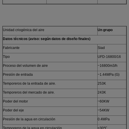
Unidad criogénica del aire
Un grupo
Datos técnicos (aviso: según datos de diseño finales)
Fabricante
Siad
Tipo
UFD-16800/16
Proceso del volumen de aire
~16800m3/h
Presión de entrada
~1.44MPa (G)
Temporeros de la entrada de aire.
253K
Temporeros del mercado de aire.
243K
Poder del motor
~60KW
Poder del eje
~54KW
Presión de la agua en circulación
0.4MPa
Temporeros de la agua en circulación.
≤30℃