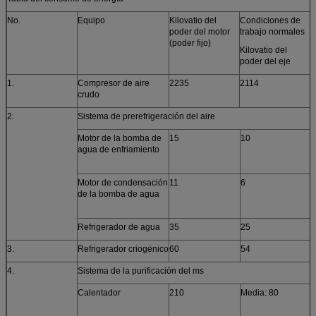
Requisito de Ø
Aceite de flujo libre
No.
Equipo
Kilovatio del
Condiciones de
G
poder del motor
trabajo normales
(poder fijo)
Kilovatio del
poder del eje
1.
Compresor de aire
2235
2114
crudo
2.
Sistema de prerefrigeración del aire
Motor de la bomba de
15
10
3
agua de enfriamiento
Motor de condensación
11
6
3
de la bomba de agua
Refrigerador de agua
35
25
3
3.
Refrigerador criogénico
60
54
3
4.
Sistema de la purificación del ms
Calentador
210
Media: 80
3