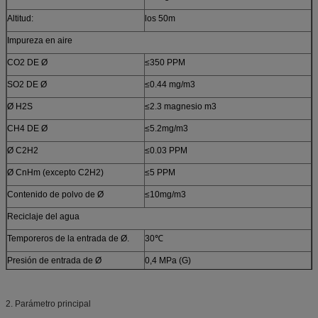
Altitud:
los 50m
Impureza en aire
CO2 DE Ø
≤350 PPM
SO2 DE Ø
≤0.44 mg/m3
Ø H2S
≤2.3 magnesio m3
CH4 DE Ø
≤5.2mg/m3
Ø C2H2
≤0.03 PPM
Ø CnHm (excepto C2H2)
≤5 PPM
Contenido de polvo de Ø
≤10mg/m3
Reciclaje del agua
Temporeros de la entrada de Ø.
30℃
Presión de entrada de Ø
0,4 MPa (G)
Caída de presión del máximo de Ø
0,2 MPa (G)
2. Parámetro principal
Subida de la temperatura máxima
10℃
de Ø