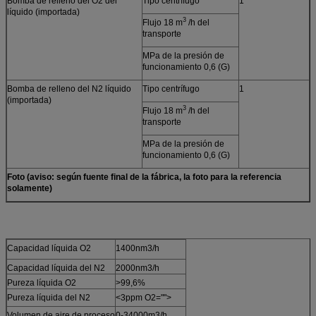
Bomba de relleno del O2 del
Tipo centrífugo
1
líquido (importada)
3
Flujo 18 m
/h del
transporte
MPa de la presión de
funcionamiento 0,6 (G)
Bomba de relleno del N2 líquido
Tipo centrífugo
1
(importada)
3
Flujo 18 m
/h del
transporte
MPa de la presión de
funcionamiento 0,6 (G)
Foto (aviso: según fuente final de la fábrica, la foto para la referencia
solamente)
Capacidad líquida O2
1400nm3/h
Capacidad líquida del N2
2000nm3/h
Pureza líquida O2
>99,6%
Pureza líquida del N2
<3ppm O2="">
Volumen de aire de proceso
0-34000m3/h