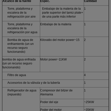
Alcance de la fuente
Espec.
Cantidad
Torre, plataforma y
Embalaje de la materia de la
1
escalera de la
parte superior del tamiz plate+
refrigeración por aire
de una parte más inferior
Torre, plataforma y
Embalaje de la materia
1
escalera de la
refrigeración por agua
Bomba de agua de
Kilovatio del motor power~15
2
enfriamiento (un un
recurso seguro
funcionando)
bomba de agua enfriada
Motor power~11KW
2
(un un recurso seguro
funcionando)
Filtro de agua
4
Accesorios de la válvula y de la tubería
1
Refrigerador de agua
Compresor del bitzer de
1
(repuesto)
Alemania
Poder del eje
~25KW
Poder del motor
~35KW