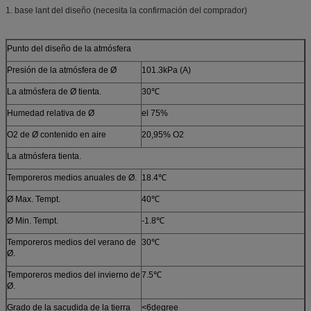
1. base lant del diseño (necesita la confirmación del comprador)
Punto del diseño de la atmósfera
Presión de la atmósfera de Ø
101.3kPa (A)
La atmósfera de Ø tienta.
30℃
Humedad relativa de Ø
el 75%
O2 de Ø contenido en aire
20,95% O2
La atmósfera tienta.
Temporeros medios anuales de Ø.
18.4℃
Ø Max. Tempt.
40℃
Ø Min. Tempt.
-1.8℃
Temporeros medios del verano de
30℃
Ø.
Temporeros medios del invierno de
7.5℃
Ø.
Grado de la sacudida de la tierra
<6degree