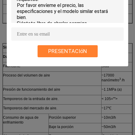
Instrumento local y panel de control eléctrico
1
Recambios y herramientas especiales
1
Sistema de refrigeración por aire
Un sistema
PRESENTACIóN
Datos técnicos (aviso: según datos de diseño finales)
Fabricante
Siad
Proceso del volumen de aire
~17000
3
nanómetro
/h
Presión de funcionamiento del aire
~1.1MPa (a)
Temporeros de la entrada de aire.
< 105="">
Temporeros del mercado de aire.
~17℃
Consumo de agua de
Porción superior
~10m3/h
enfriamiento
Baje la porción
~50m3/h