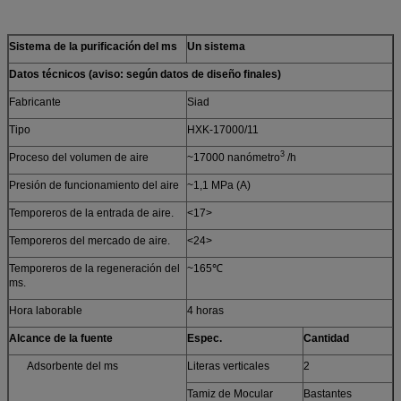
Sistema de la purificación del ms
Un sistema
Datos técnicos (aviso: según datos de diseño finales)
Fabricante
Siad
Tipo
HXK-17000/11
3
Proceso del volumen de aire
~17000 nanómetro
/h
Presión de funcionamiento del aire
~1,1 MPa (A)
Temporeros de la entrada de aire.
<17>
Temporeros del mercado de aire.
<24>
Temporeros de la regeneración del
~165℃
ms.
Hora laborable
4 horas
Alcance de la fuente
Espec.
Cantidad
Adsorbente del ms
Literas verticales
2
Tamiz de Mocular
Bastantes