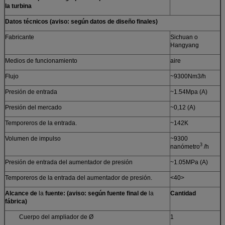
la turbina
Datos técnicos (aviso: según datos de diseño finales)
Fabricante
Sichuan o
Hangyang
Medios de funcionamiento
aire
Flujo
~9300Nm3/h
Presión de entrada
~1.54Mpa (A)
Presión del mercado
~0,12 (A)
Temporeros de la entrada.
~142K
Volumen de impulso
~9300
3
nanómetro
/h
Presión de entrada del aumentador de presión
~1.05MPa (A)
Temporeros de la entrada del aumentador de presión.
<40>
Alcance de
la
fuente: (aviso: según fuente final de
la
Cantidad
fábrica)
Cuerpo del ampliador de Ø
1