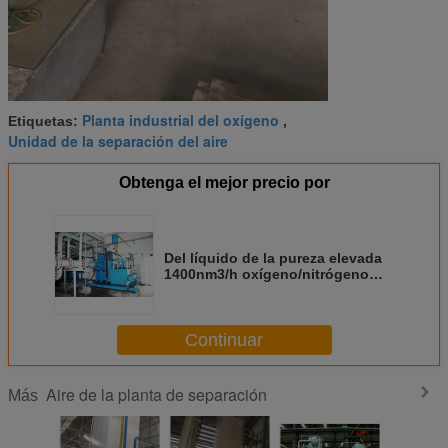
Planta industrial del oxígeno
Etiquetas:
,
Unidad de la separación del aire
Obtenga el mejor precio por
Del líquido de la pureza elevada
1400nm3/h oxígeno/nitrógeno
líquidos de la planta de la
separación del aire del N2
O2/2000nm3/h que genera la
Continuar
máquina
Aire de la planta de separación
Más