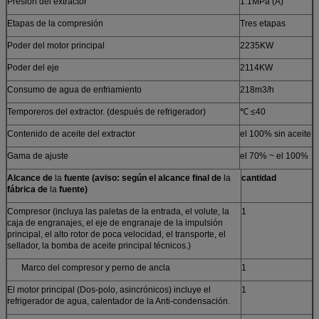
Presión del extractor
1.1MPa (A)
Etapas de la compresión
Tres etapas
Poder del motor principal
2235KW
Poder del eje
2114KW
Consumo de agua de enfriamiento
218m3/h
Temporeros del extractor. (después de refrigerador)
℃ ≤40
Contenido de aceite del extractor
el 100% sin aceite
Gama de ajuste
el 70% ~ el 100%
Alcance de
la
fuente (aviso: según el alcance final de
la
cantidad
fábrica de
la
fuente)
Compresor (incluya las paletas de la entrada, el volute, la
1
caja de engranajes, el eje de engranaje de la impulsión
principal, el alto rotor de poca velocidad, el transporte, el
sellador, la bomba de aceite principal técnicos.)
Marco del compresor y perno de ancla
1
El motor principal (Dos-polo, asincrónicos) incluye el
1
refrigerador de agua, calentador de la Anti-condensación.