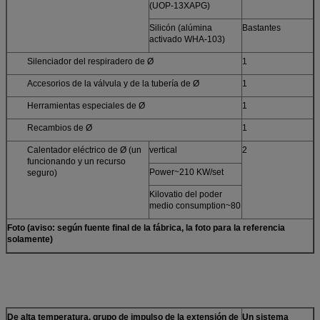
(UOP-13XAPG)
Silicón (alúmina
Bastantes
activado WHA-103)
Silenciador del respiradero de Ø
1
Accesorios de la válvula y de la tubería de Ø
1
Herramientas especiales de Ø
1
Recambios de Ø
1
Calentador eléctrico de Ø (un
vertical
2
funcionando y un recurso
Power~210 KW/set
seguro)
Kilovatio del poder
medio consumption~80
Foto (aviso: según fuente final de la fábrica, la foto para la referencia
solamente)
De alta temperatura. grupo de impulso de la extensión de
Un sistema