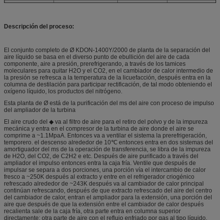
5.
Bomba de aceite del
3
2
3
ampliador
Descripción del proceso:
6.
Sistema líquido del almacenamiento
El conjunto completo de Ø KDON-1400Y/2000 de planta de la separación del
Bomba del transporte
15
10
3
aire líquido se basa en el diverso punto de ebullición del aire de cada
LO2
componente, aire a presión, prerefrigerando, a través de los tamices
moleculares para quitar H2O y el CO2, en el cambiador de calor intermedio de
Bomba del transporte
15
10
3
la presión se refresca a la temperatura de la licuefacción, después entra en la
LN2
columna de destilación para participar rectificación, de tal modo obteniendo el
oxígeno líquido, los productos del nitrógeno.
7.
Sistema de instrumento
media: 10
3
Esta planta de Ø está de la purificación del ms del aire con proceso de impulso
del ampliador de la turbina
Consumo de electricidad medio de los sistemas de la planta del oxígeno (cálculo
El aire crudo del ◆ va al filtro de aire para el retiro del polvo y de la impureza
consumo líquido de los sistemas y de las utilidades del almacenamiento): ~226
mecánica y entra en el compresor de la turbina de aire donde el aire se
comprime a ~1.1MpaA. Entonces va a ventilar el sistema la prerefrigeración,
temporero. el descenso alrededor de 10℃ entonces entra en dos sistemas del
amortiguador del ms de la operación de transferencia, se libra de la impureza
de H2O, del CO2, de C2H2 e etc. Después de aire purificado a través del
ampliador el impulso entonces entra la caja fría. Ventile que después de
impulsar se separa a dos porciones, una porción vía el intercambio de calor
fresco a ~250K después al extracto y entre en el refrigerador criogénico
refrescado alrededor de ~243K después va al cambiador de calor principal
continúan refrescando, después de que extracto refrescado del aire del centro
del cambiador de calor, entran el ampliador para la extensión, una porción del
aire que después de que la extensión entre el cambiador de calor después
recalienta sale de la caja fría, otra parte entra en columna superior
directamente; otra parte de aire con el reflujo enfriado por gas al tipo líquido,