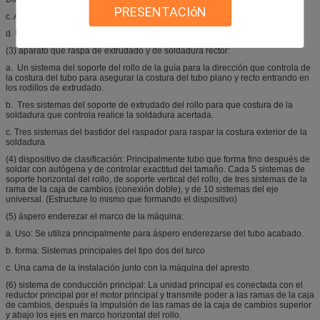
PRESENTACIóN
c. Ajuste de método: Ajuste manual del solo polo espiral
d. Un sistema de la cama para la instalación
(3) aparato que raspa de extrudado y de soldadura rector:
a. Un sistema del soporte del rollo de la guía para la dirección que controla de
la costura del tubo para asegurar la costura del tubo plano y recto entrando en
los rodillos de extrudado.
b. Tres sistemas del soporte de extrudado del rollo para que costura de la
soldadura que controla realice la soldadura acertada.
c. Tres sistemas del bastidor del raspador para raspar la costura exterior de la
soldadura
(4) dispositivo de clasificación: Principalmente tubo que forma fino después de
soldar con autógena y de controlar exactitud del tamaño. Cada 5 sistemas de
soporte horizontal del rollo, de soporte vertical del rollo, de tres sistemas de la
rama de la caja de cambios (conexión doble), y de 10 sistemas del eje
universal. (Estructure lo mismo que formando el dispositivo)
(5) áspero enderezar el marco de la máquina:
a. Uso: Se utiliza principalmente para áspero enderezarse del tubo acabado.
b. forma: Sistemas principales del tipo dos del turco
c. Una cama de la instalación junto con la máquina del apresto.
(6) sistema de conducción principal: La unidad principal es conectada con el
reductor principal por el motor principal y transmite poder a las ramas de la caja
de cambios, después la impulsión de las ramas de la caja de cambios superior
y abajo los ejes en marco horizontal del rollo.