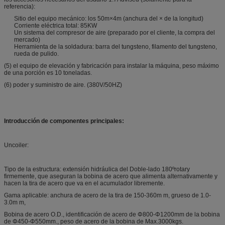
referencia):
Sitio del equipo mecánico: los 50m×4m (anchura del × de la longitud)
Corriente eléctrica total: 85KW
Un sistema del compresor de aire (preparado por el cliente, la compra del
mercado)
Herramienta de la soldadura: barra del tungsteno, filamento del tungsteno,
rueda de pulido.
(5) el equipo de elevación y fabricación para instalar la máquina, peso máximo
de una porción es 10 toneladas.
(6) poder y suministro de aire. (380V/50HZ)
Introducción de componentes principales:
Uncoiler:
Tipo de la estructura: extensión hidráulica del Doble-lado 180ºrotary
firmemente, que aseguran la bobina de acero que alimenta alternativamente y
hacen la tira de acero que va en el acumulador libremente.
Gama aplicable: anchura de acero de la tira de 150-360m m, grueso de 1.0-
3.0m m,
Bobina de acero O.D., identificación de acero de Φ800-Φ1200mm de la bobina
de Φ450-Φ550mm., peso de acero de la bobina de Max.3000kgs.