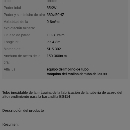
color:
opción
Poder total:
85KW
Poder y suministro de aire:
380v/50HZ
Velocidad de la
0-8m/min
explotación minera:
Grueso de pared:
1.0-3.0m m
Longitud:
los 4-8m
Materiales:
SUS 302
Anchura de acero de la
150-360m m
tira:
equipo del molino de tubo
Alta luz:
,
máquina del molino de tubo de los ss
Tubo inoxidable de la máquina de la fabricación de la tubería de acero del
alto rendimiento para la barandilla BG114
Descripción del producto
Resumen: