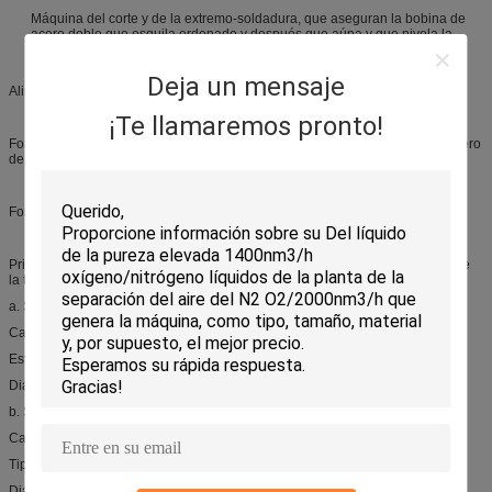
Máquina del corte y de la extremo-soldadura, que aseguran la bobina de
acero doble que esquila ordenado y después que aúna y que nivela la
costura de la soldadura.
Tabla de formación, de soldadura y unidad de clasificación:
Deja un mensaje
Alimentando y nivelando el dispositivo:
¡Te llamaremos pronto!
Forma: Arriba y abajo de cinco rollos se nivelan pasivo para enderezar el acero
de la tira antes de que se alimente en la formación de la unidad.
Formación del dispositivo:
Principalmente áspero molino-formación costura de la soldadura de acero de
la tira y el controlar.
a. Soporte horizontal del rollo:
Cantidad: 8
Estructura: 45#Cast el acero, vivienda doble, cambiando rueda en el lado
Diámetro del eje del rollo horizontal: Φ70mm, material: 42CrMo
b. Soporte vertical del rollo:
Cantidad: 9
Tipo: Rotación pasiva
Diámetro del eje del rollo vertical: Φ40mm, material: forja de acero 45#