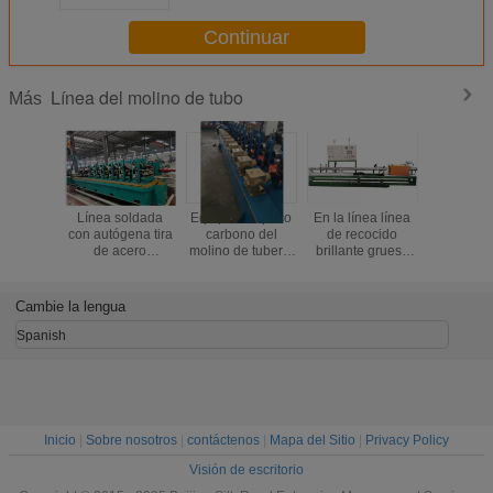
barandilla BG114
Continuar
Línea del molino de tubo
Más
Línea soldada
Equipo con poco
En la línea línea
Máquina q
con autógena tira
carbono del
de recocido
de acer
de acero
molino de tubería
brillante grueso
grueso 0.
galvanizada del
de acero
del diámetro 0.5-
máquina 
molino de tubo
3.0 del tubo de
rodillo de 
12m m - de 51m
CE
Cambie la lengua
m
Spanish
Inicio
|
Sobre nosotros
|
contáctenos
|
Mapa del Sitio
|
Privacy Policy
Visión de escritorio