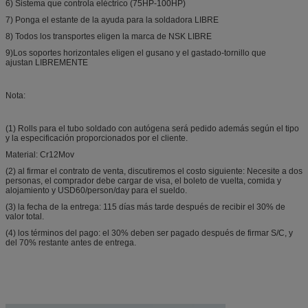
6) Sistema que controla eléctrico (75HP-100HP)
7) Ponga el estante de la ayuda para la soldadora LIBRE
8) Todos los transportes eligen la marca de NSK LIBRE
9)Los soportes horizontales eligen el gusano y el gastado-tornillo que
ajustan LIBREMENTE
Nota:
(1) Rolls para el tubo soldado con autógena será pedido además según el tipo
y la especificación proporcionados por el cliente.
Material: Cr12Mov
(2) al firmar el contrato de venta, discutiremos el costo siguiente: Necesite a dos
personas, el comprador debe cargar de visa, el boleto de vuelta, comida y
alojamiento y USD60/person/day para el sueldo.
(3) la fecha de la entrega: 115 días más tarde después de recibir el 30% de
valor total.
(4) los términos del pago: el 30% deben ser pagado después de firmar S/C, y
del 70% restante antes de entrega.