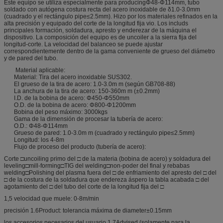
Este equipo se utiliza especialmente para producingΦ48-Φ114mm, tubo
soldado con autógena costura recta del acero inoxidable de δ1.0-3.0mm
(cuadrado y el rectángulo pipe≤2.5mm). Hizo por los materiales refinados en la
alta precisión y equipado del corte de la longitud fija vio. Los includs
principales formación, soldadura, apresto y enderezar de la máquina el
dispositivo. La composición del equipo es de uncoiler a la sierra fija del
longitud-corte. La velocidad del balanceo se puede ajustar
correspondientemente dentro de la gama conveniente de grueso del diámetro
y de pared del tubo.
Material aplicable:
Material: Tira del acero inoxidable SUS302.
El grueso de la tira de acero: 1.0-3.0m m (según GB708-88)
La anchura de la tira de acero: 150-360m m (±0.2mm)
I.D. de la bobina de acero: Φ450-Φ550mm
O.D. de la bobina de acero: Φ800-Φ1200mm
Bobina del peso máximo: 3000kgs
Gama de la dimensión de procesar la tubería de acero:
O.D.: Φ48-Φ114mm
Grueso de pared: 1.0-3.0m m (cuadrado y rectángulo pipe≤2.5mm)
Longitud: los 4-8m
Flujo de proceso del producto (tubería de acero):
Corte □uncoiling primo del □ de la materia (bobina de acero) y soldadura del
leveling□mill-forming□TIG del welding□non-poder del final y rebabas
welding□Polishing del plasma fuera del □ de enfriamiento del apresto del □ del
□ de la costura de la soldadura que endereza áspero la tabla acabada □ del
agotamiento del □ del tubo del corte de la longitud fija del □
1,5 velocidad que muele: 0-8m/min
precisión 1.6Product: tolerancia máxima de diameter±0.15mm
los accesorios necesarios del usuario 1.7Advised (solamente para la