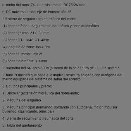
a. motor del amo: Z4 serie, sistema de DC75KW uno
b. PC universales del eje de transmisión 26
2,5 sierra de seguimiento neumática del corte:
(1) cortar método: Seguimiento neumático y corte automático
(2) cortar grueso: δ1.0-3.0mm
(3) cortar O.D.: Φ48-Φ114mm
(4) longitud de corte: los 4-8m
(5) cortar el motor: 15KW
(6) cortar tolerancia: ≤10mm
2. soldador del AR-arco 600A (sistema de la soldadura de TIG) un sistema
2. tubo 7Finished que pasa el estante: Estructura soldada con autógena del
marco equipada del sistema de señal del apresto
3. Equipos principales y precio:
1) Uncoiler (extensión hidráulica del doble-lado)
2) Máquina del esquileo
3) Máquina principal (formando, soldando con autógena, motor impulsor
puliendo, clasificando, principal)
4) Sierra de seguimiento neumática del corte
5) Tabla del agotamiento